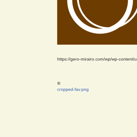
https://gero-mirairo.com/wp/wp-content/
前
cropped-fav.png