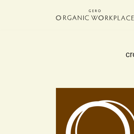
コ
ン
テ
ン
ツ
へ
cr
ス
キ
ッ
プ