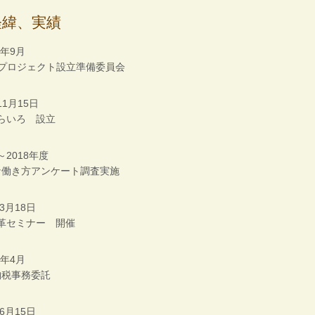
緯、実績​
6年9月
町プロジェクト設立準備委員会
11月15日
らいろ 設立
～2018年度
な働き方アンケート調査実施
年3月18日
革セミナー 開催
7年4月
納税事務委託
年6月15日