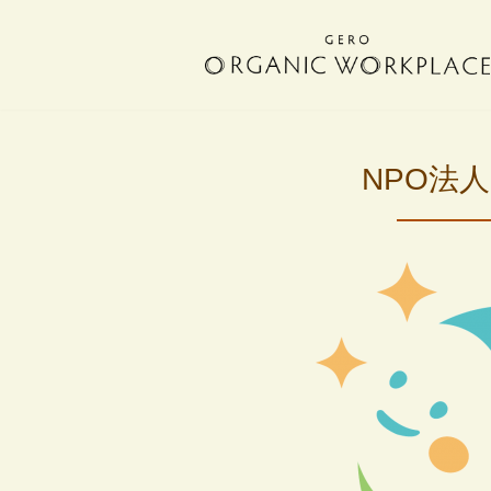
コ
ン
テ
ン
ツ
NPO法
へ
ス
キ
ッ
プ