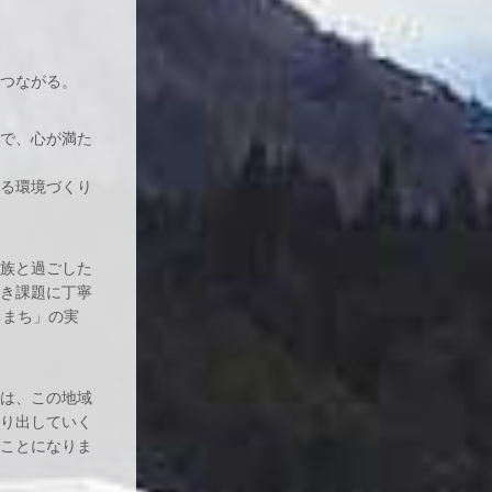
つながる。
で、心が満た
る環境づくり
族と過ごした
き課題に丁寧
るまち」の実
は、この地域
り出していく
ことになりま