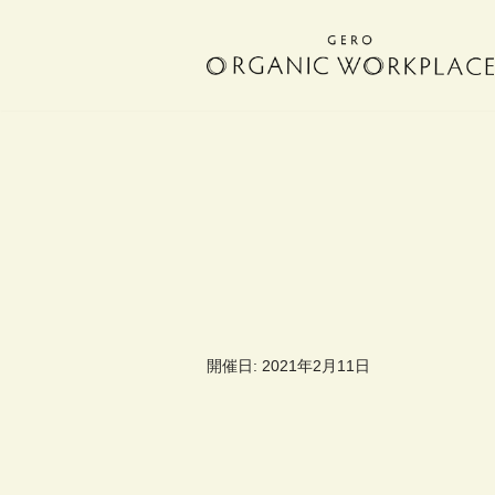
コ
ン
テ
ン
ツ
へ
ス
キ
ッ
プ
開催日: 2021年2月11日