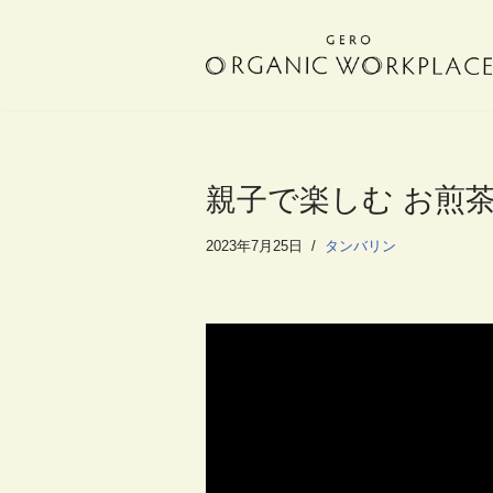
コ
ン
テ
ン
ツ
へ
親子で楽しむ お煎
ス
キ
2023年7月25日
タンバリン
ッ
プ