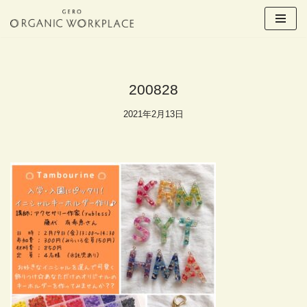
コ
ン
テ
ン
200828
ツ
へ
2021年2月13日
ス
キ
ッ
プ