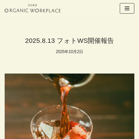
コ
ン
テ
ン
2025.8.13 フォトWS開催報告
ツ
へ
2025年10月2日
ス
キ
ッ
動
プ
画
プ
レ
ー
ヤ
ー