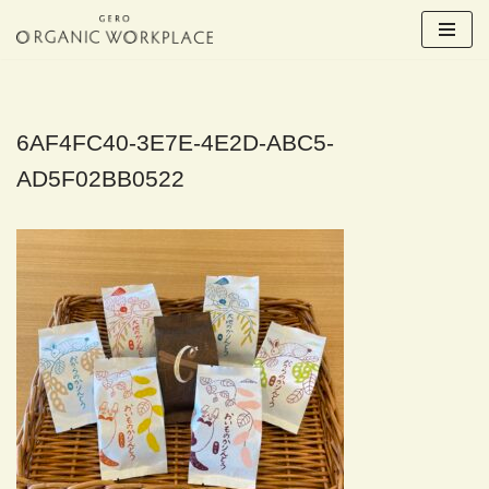
コ
ン
テ
ン
6AF4FC40-3E7E-4E2D-ABC5-
ツ
AD5F02BB0522
へ
ス
キ
ッ
プ