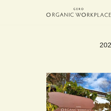
コ
ン
テ
ン
ツ
へ
20
ス
キ
ッ
プ