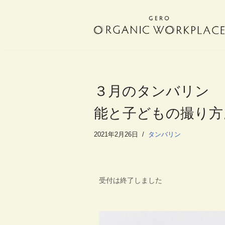
コ
ン
テ
ン
ツ
へ
３月のタンバリン 
ス
キ
能と子どもの撮り方
ッ
プ
2021年2月26日
タンバリン
受付は終了しました