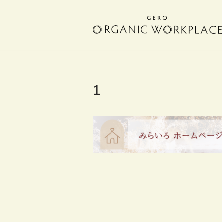
コ
ン
テ
ン
ツ
へ
1
ス
キ
ッ
プ