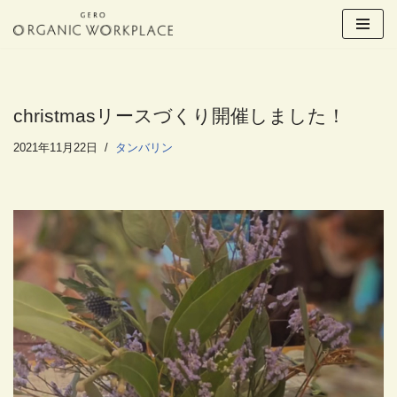
コ
ン
テ
ン
christmasリースづくり開催しました！
ツ
へ
2021年11月22日
タンバリン
ス
キ
ッ
プ