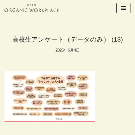
コ
ン
テ
ン
高校生アンケート（データのみ） (13)
ツ
へ
2026年6月4日
ス
キ
ッ
プ