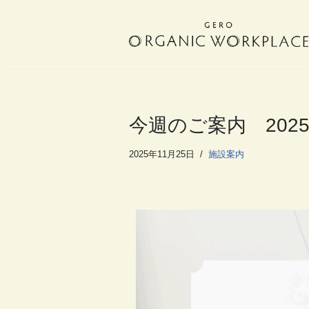
コ
ン
テ
ン
ツ
へ
今週のご案内 2025.
ス
キ
2025年11月25日
施設案内
ッ
プ