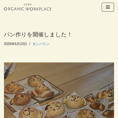
コ
ン
テ
ン
パン作りを開催しました！
ツ
へ
2026年6月23日
タンバリン
ス
キ
ッ
プ