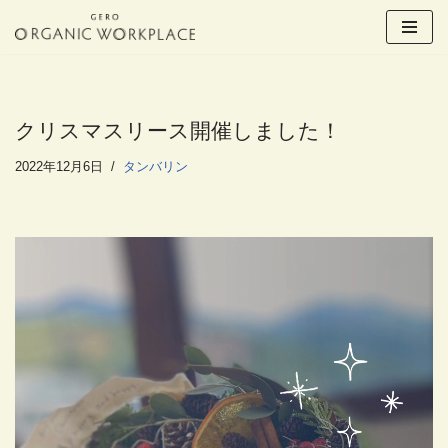
コ
ン
テ
ン
クリスマスリース開催しました！
ツ
へ
2022年12月6日
タンバリン
ス
キ
ッ
プ