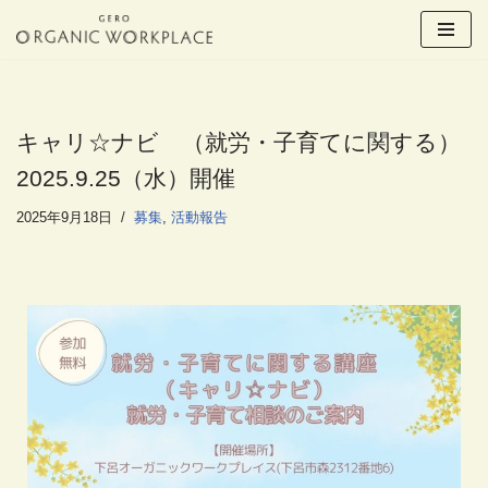
コ
ン
テ
ン
キャリ☆ナビ （就労・子育てに関する）
ツ
2025.9.25（水）開催
へ
ス
2025年9月18日
募集
,
活動報告
キ
ッ
プ