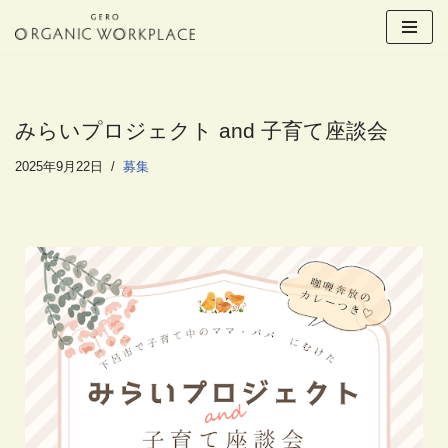
コ
ン
テ
ン
みらいプロジェクト and 子育て座談会
ツ
へ
2025年9月22日
募集
ス
キ
ッ
プ