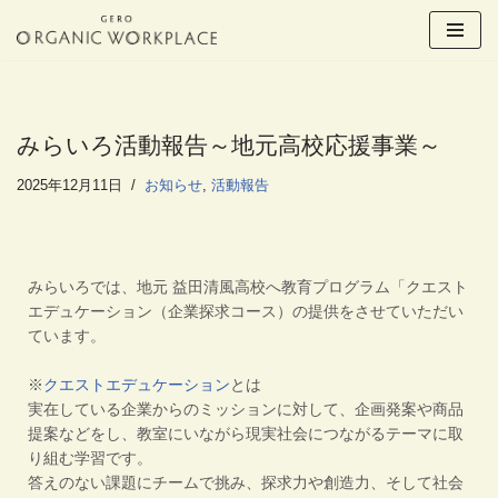
コ
ン
テ
ン
みらいろ活動報告～地元高校応援事業～
ツ
へ
2025年12月11日
お知らせ
,
活動報告
ス
キ
ッ
プ
みらいろでは、地元 益田清風高校へ教育プログラム「
クエスト
エデュケーション（企業探求コース）
の提供をさせていただい
ています。
※
クエストエデュケーション
とは
実在している企業からのミッションに対して、
企画発案や商品
提案などをし、
教室にいながら現実社会につながるテーマに取
り組む学習です。
答えのない課題にチームで挑み、探求力や創造力、
そして社会