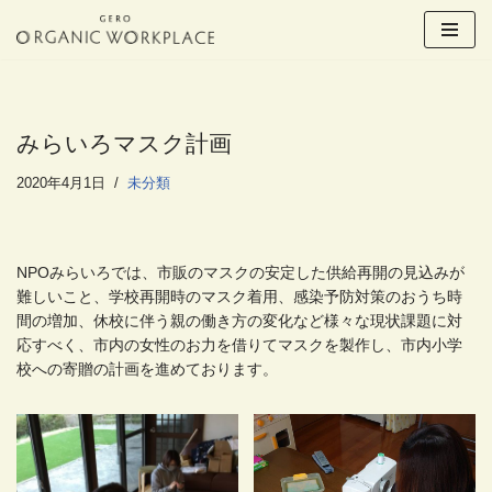
コ
ン
テ
ン
みらいろマスク計画
ツ
へ
2020年4月1日
未分類
ス
キ
ッ
NPOみらいろでは、市販のマスクの安定した供給再開の見込みが
プ
難しいこと、学校再開時のマスク着用、感染予防対策のおうち時
間の増加、休校に伴う親の働き方の変化など様々な現状課題に対
応すべく、市内の女性のお力を借りてマスクを製作し、市内小学
校への寄贈の計画を進めております。