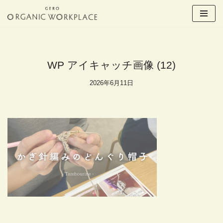
コ
ン
テ
ン
WP アイキャッチ画像 (12)
ツ
へ
2026年6月11日
ス
キ
ッ
プ